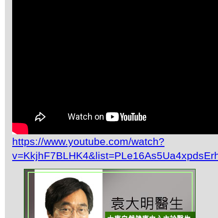
https://www.youtube.com/watch?
v=KkjhF7BLHK4&list=PLe16As5Ua4xpdsEr