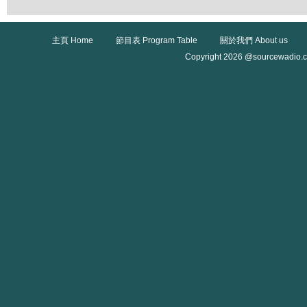
主頁 Home
節目表 Program Table
關於我們 About us
Copyright 2026 @sourcewadio.