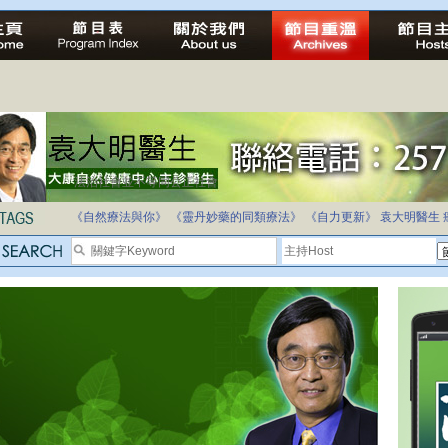
法治社會並不等同公正社會
自家教育合法化-推動多元化教育，全民學卷制
《自然療法與你》
《靈丹妙藥的同類療法》
《自力更新》
袁大明醫生