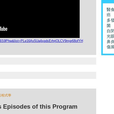
醫
癌
多
菌
自
光
X36S9Phw&list=PLe16As5Ua4xpdsErhrjOLCV9mgr68ofYH
鼻
傷
言程式學
isodes of this Program