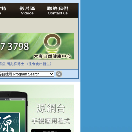
癌症
周兆祥博士
《生食食出新生》