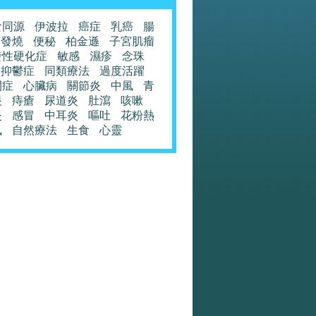
食同源
伊波拉
癌症
乳癌
腸
發燒
便秘
柏金遜
子宮肌瘤
發性硬化症
敏感
濕疹
念珠
抑鬱症
同類療法
過度活躍
閉症
心臟病
關節炎
中風
青
眼
痔瘡
尿道炎
肚瀉
咳嗽
炎
感冒
中耳炎
嘔吐
花粉熱
風
自然療法
生食
心靈