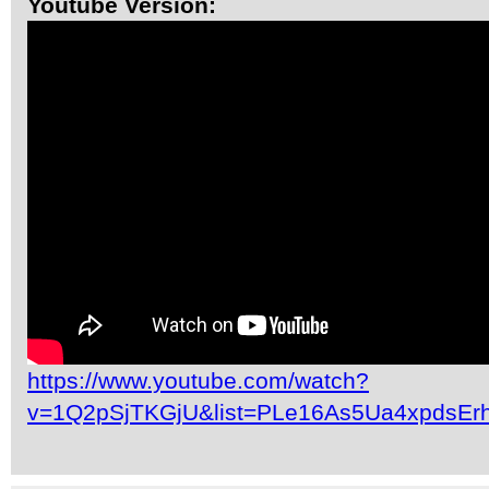
Youtube Version:
https://www.youtube.com/watch?
v=1Q2pSjTKGjU&list=PLe16As5Ua4xpdsEr