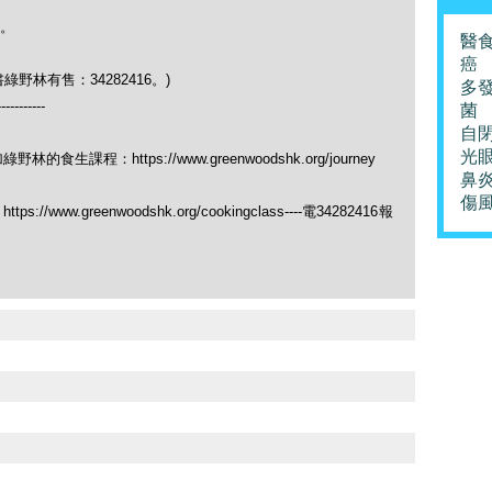
。
醫
癌
野林有售：34282416。)
多
-----------
菌
自
光
課程：https://www.greenwoodshk.org/journey
鼻
傷
ww.greenwoodshk.org/cookingclass----電34282416報