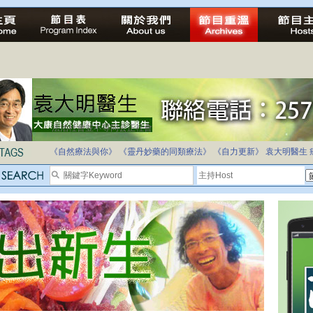
法治社會並不等同公正社會
自家教育合法化-推動多元化教育，全民學卷制
《自然療法與你》
《靈丹妙藥的同類療法》
《自力更新》
袁大明醫生