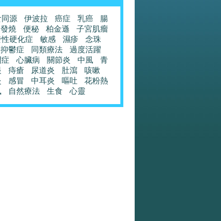
食同源
伊波拉
癌症
乳癌
腸
發燒
便秘
柏金遜
子宮肌瘤
發性硬化症
敏感
濕疹
念珠
抑鬱症
同類療法
過度活躍
閉症
心臟病
關節炎
中風
青
眼
痔瘡
尿道炎
肚瀉
咳嗽
炎
感冒
中耳炎
嘔吐
花粉熱
風
自然療法
生食
心靈