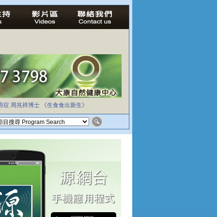
癌症
周兆祥博士
《生食食出新生》