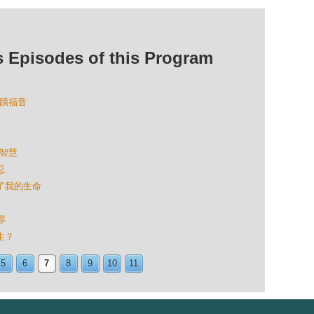
isodes of this Program
奇蹟福音
和智慧
忍
變了我的生命
罪
生？
5
6
7
8
9
10
11