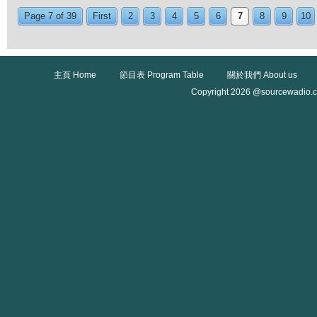
Page 7 of 39
First
2
3
4
5
6
7
8
9
10
主頁 Home
節目表 Program Table
關於我們 About us
Copyright 2026 @sourcewadio.