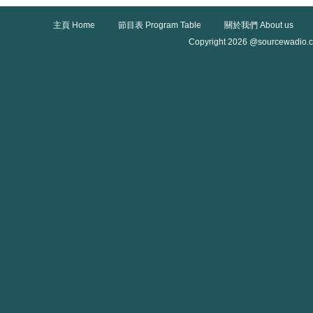
主頁 Home
節目表 Program Table
關於我們 About us
Copyright 2026 @sourcewadio.