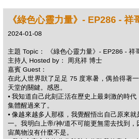
《綠色心靈力量》- EP286 - 祥
2024-01-08
主題 Topic： 《綠色心靈力量》- EP286 - 
主持人 Hosted by： 周兆祥 博士
嘉賓 Guest：
在此人世界獃了足足 75 度寒暑，偶拾得
天堂的關鍵。感恩。
⦁
我知道自己此刻正活在歷史上最刺激的時代
集體醒過來了。
⦁
像越來越多人那樣，我覺醒悟出自己原來就
一。我明白上帝/神/道不可能更無需去找到
宙萬物沒有什麼不是。