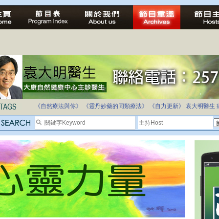
自家教育合法化-推動多元化教育，全民學卷制
《自然療法與你》
《靈丹妙藥的同類療法》
《自力更新》
袁大明醫生