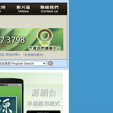
癌症
周兆祥博士
《生食食出新生》