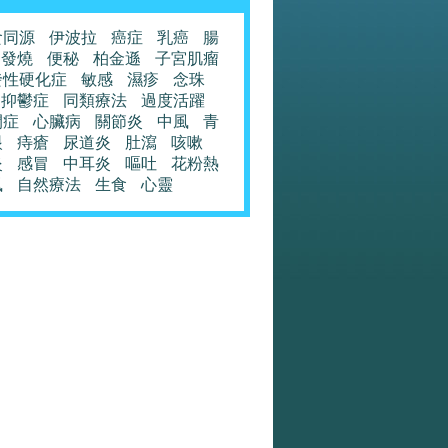
食同源
伊波拉
癌症
乳癌
腸
發燒
便秘
柏金遜
子宮肌瘤
發性硬化症
敏感
濕疹
念珠
抑鬱症
同類療法
過度活躍
閉症
心臟病
關節炎
中風
青
眼
痔瘡
尿道炎
肚瀉
咳嗽
炎
感冒
中耳炎
嘔吐
花粉熱
風
自然療法
生食
心靈