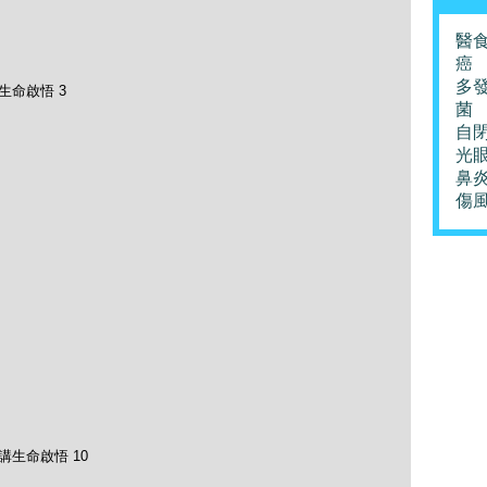
醫
癌
多
生命啟悟 3
菌
自
光
鼻
傷
講生命啟悟 10