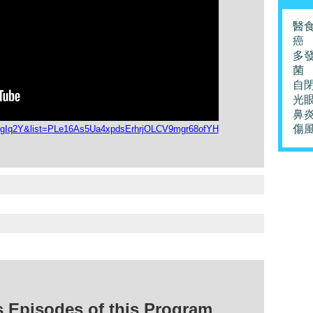
醫
癌
多
菌
自
光
鼻
傷
cxgIq2Y&list=PLe16As5Ua4xpdsErhrjOLCV9mgr68ofYH
isodes of this Program