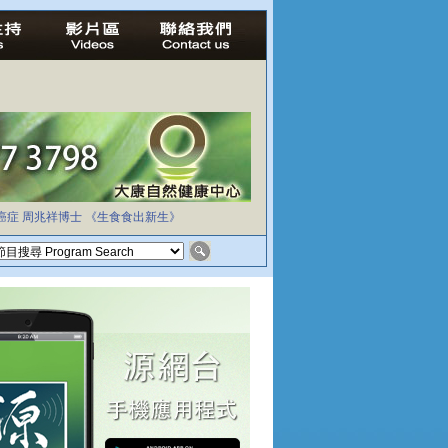
癌症
周兆祥博士
《生食食出新生》