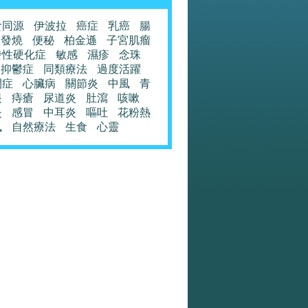
食同源
伊波拉
癌症
乳癌
腸
發燒
便秘
柏金遜
子宮肌瘤
發性硬化症
敏感
濕疹
念珠
抑鬱症
同類療法
過度活躍
閉症
心臟病
關節炎
中風
青
眼
痔瘡
尿道炎
肚瀉
咳嗽
炎
感冒
中耳炎
嘔吐
花粉熱
風
自然療法
生食
心靈