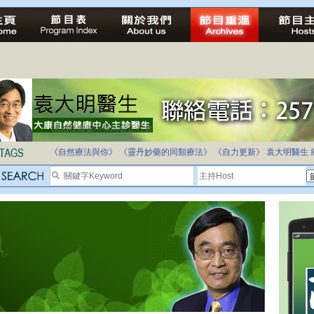
法治社會並不等同公正社會
自家教育合法化-推動多元化教育，全民學卷制
《自然療法與你》
《靈丹妙藥的同類療法》
《自力更新》
袁大明醫生