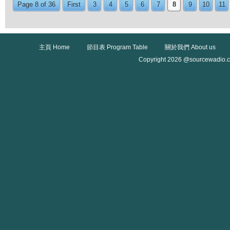
Page 8 of 36
First
3
4
5
6
7
8
9
10
11
主頁 Home
節目表 Program Table
關於我們 About us
Copyright 2026 @sourcewadio.