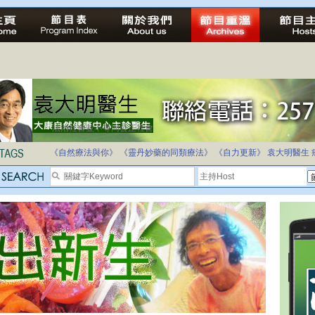
自家教育合法化-推動多元化教育，全民學卷制
《自然療法與你》
《靈丹妙藥的同類療法》
《自力更新》
袁大明醫生