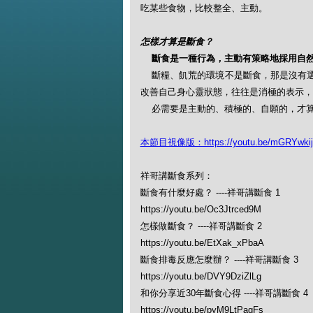
吃某些食物，比較整全、主動。
怎樣才算是斷食？
斷食是一種行為，主動有策略地採用自
斷糧、飢荒的環境不是斷食，那是沒有
改善自己身心靈狀態，往往是消極的表示，
必需要是主動的、積極的、自願的，才
本節目視像版：https://youtu.be/mGRYwki
祥哥講斷食系列：
斷食有什麼好處？ ----祥哥講斷食 1
https://youtu.be/Oc3Jtrced9M
怎樣做斷食？ ----祥哥講斷食 2
https://youtu.be/EtXak_xPbaA
斷食排毒反應怎麼辦？ ----祥哥講斷食 3
https://youtu.be/DVY9DziZlLg
和你分享近30年斷食心得 ----祥哥講斷食 4
https://youtu.be/pyM9LtPagFs