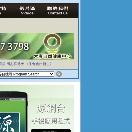
癌症
周兆祥博士
《生食食出新生》