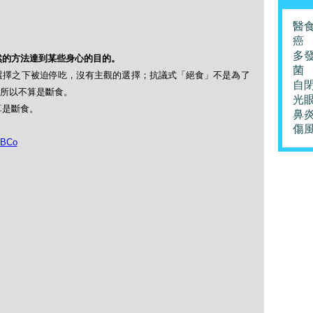
醫
癌
多
然的方法達到某些身心的目的。
菌
選擇之下被迫停吃，沒有主觀的選擇；抗議式「絕食」不是為了
自
所以不算是斷食。
光
算是斷食。
鼻
傷
jBCo