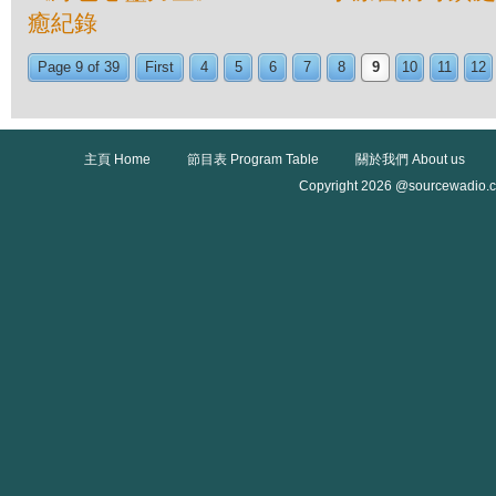
癒紀錄
Page 9 of 39
First
4
5
6
7
8
9
10
11
12
主頁 Home
節目表 Program Table
關於我們 About us
Copyright 2026 @sourcewadio.