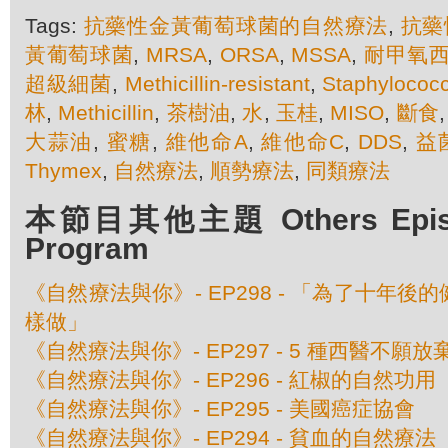
Tags:
抗藥性金黃葡萄球菌的自然療法
,
抗藥
黃葡萄球菌
,
MRSA
,
ORSA
,
MSSA
,
耐甲氧
超級細菌
,
Methicillin-resistant
,
Staphylococ
林
,
Methicillin
,
茶樹油
,
水
,
玉桂
,
MISO
,
斷食
大蒜油
,
蜜糖
,
維他命A
,
維他命C
,
DDS
,
益
Thymex
,
自然療法
,
順勢療法
,
同類療法
本節目其他主題 Others Episod
Program
《自然療法與你》- EP298 - 「為了十年
樣做」
《自然療法與你》- EP297 - 5 種西醫不願
《自然療法與你》- EP296 - 紅椒的自然功用
《自然療法與你》- EP295 - 美國癌症協會
《自然療法與你》- EP294 - 貧血的自然療法