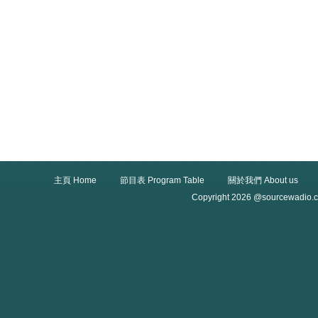
主頁 Home
節目表 Program Table
關於我們 About us
Copyright 2026 @sourcewadio.