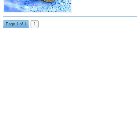
Page 1 of 1
1