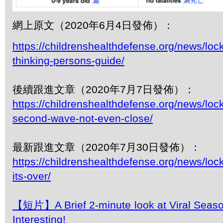
網上原文（2020年6月4日發佈）：
https://childrenshealthdefense.org/news/lo
thinking-persons-guide/
後續跟進文章（2020年7月7日發佈）：
https://childrenshealthdefense.org/news/lo
second-wave-not-even-close/
最新跟進文章（2020年7月30日發佈）：
https://childrenshealthdefense.org/news/lo
its-over/
【短片】A Brief 2-minute look at Viral Seaso
Interesting!