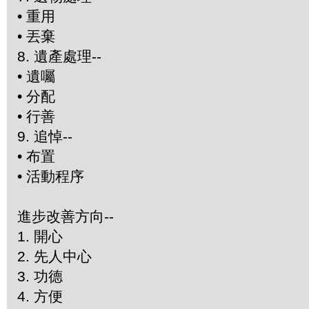
•
重用
•
丟棄
8.
遺產處理--
•
遺囑
•
分配
•
行善
9.
追悼--
•
布置
•
活動程序
進步改善方向--
1.
開心
2.
先人中心
3.
功德
4.
方便