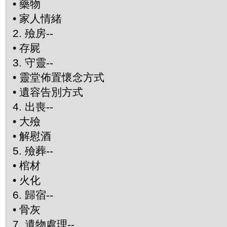
•
藥物
•
家人情緒
2.
殮房--
•
存屍
3.
守靈--
•
靈堂佈置懷念方式
•
遺容告別方式
4.
出喪--
•
大殮
•
解慰酒
5.
殮葬--
•
棺材
•
火化
6.
歸宿--
•
骨灰
7.
遺物處理--