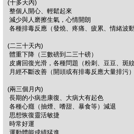
(十多天內)
整個人開心、輕鬆起來
減少與人磨擦生氣，心情開朗
各種排毒反應（發燒、疼痛、疲累、情緒波
(二三十天內)
體重下降（三數磅到二三十磅）
皮膚回復光滑，各種問題（粉刺、豆豆、斑
月經不斷改善（開頭或有排毒反應大量排污
(兩三個月內)
長期的小病患康復、大病大有起色
各種心癮（抽煙、嗜甜、暴食等）減退
思想恢復靈活敏捷
時常好運
運動體能成績猛進