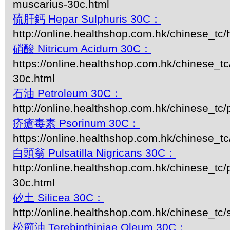
muscarius-30c.html
硫肝鈣 Hepar Sulphuris 30C：
http://online.healthshop.com.hk/chinese_tc/
硝酸 Nitricum Acidum 30C：
https://online.healthshop.com.hk/chinese_tc
30c.html
石油 Petroleum 30C：
http://online.healthshop.com.hk/chinese_tc
疥瘡毒素 Psorinum 30C：
https://online.healthshop.com.hk/chinese_t
白頭翁 Pulsatilla Nigricans 30C：
http://online.healthshop.com.hk/chinese_tc/p
30c.html
矽土 Silicea 30C：
http://online.healthshop.com.hk/chinese_tc/s
松節油 Terebinthiniae Oleum 30C：