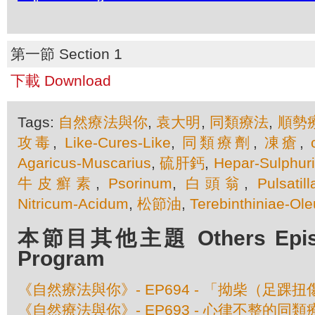
第一節 Section 1
下載 Download
Tags:
自然療法與你
,
袁大明
,
同類療法
,
順勢
攻毒
,
Like-Cures-Like
,
同類療劑
,
凍瘡
,
Agaricus-Muscarius
,
硫肝鈣
,
Hepar-Sulphur
牛皮癬素
,
Psorinum
,
白頭翁
,
Pulsatil
Nitricum-Acidum
,
松節油
,
Terebinthiniae-Ol
本節目其他主題 Others Episod
Program
《自然療法與你》- EP694 - 「拗柴（足踝
《自然療法與你》- EP693 - 心律不整的同類