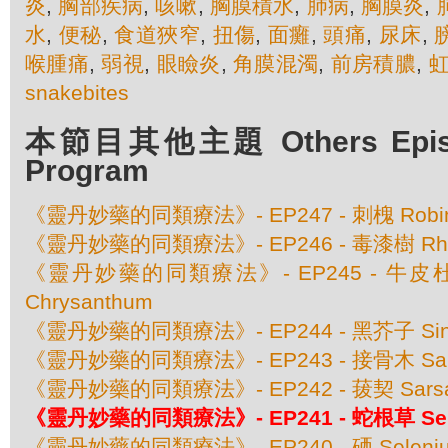
炎
,
胸部疾病
,
咳嗽
,
胸膜積水
,
肺病
,
胸膜炎
,
水
,
便秘
,
食道狹窄
,
扭傷
,
面癱
,
頭痛
,
尿床
,
喉腫痛
,
弱視
,
眼瞼炎
,
角膜混濁
,
前房積膿
,
snakebites
本節目其他主題 Others Episod
Program
《靈丹妙藥的同類療法》- EP247 - 刺槐 Robinia
《靈丹妙藥的同類療法》- EP246 - 毒漆樹 Rhus
《靈丹妙藥的同類療法》- EP245 - 牛皮杜鵑 
Chrysanthum
《靈丹妙藥的同類療法》- EP244 - 黑芥子 Sinap
《靈丹妙藥的同類療法》- EP243 - 接骨木 Samb
《靈丹妙藥的同類療法》- EP242 - 菝契 Sarsaparil
《靈丹妙藥的同類療法》- EP241 - 蛇根草 Senega
《靈丹妙藥的同類療法》- EP240 - 硒 Seleni