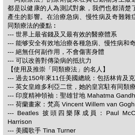
都是以健康的人為測試對象，我們也都清楚
產生的影響。在治療急病、慢性病及奇難雜
同類療法的優點︰
--- 世界上最省錢及又最有效的醫療體系
--- 能够安全有效地治療各種急病、慢性病和
--- 絕無任何副作用，不會傷害身體
--- 可以改善對傳染病的抵抗力
【使用及推崇「同類療法」的名人】
--- 過去150年來11任美國總統：包括林肯及
--- 英女皇維多利亞二世，她的皇宮駐有同類
--- 印度精神領袖：聖雄甘地 Mahatma Gandh
--- 荷蘭畫家：梵高 Vincent Willem van Gogh
--- Beatles 披頭四樂隊成員：Paul McCar
Harrison
--- 美國歌手 Tina Turner