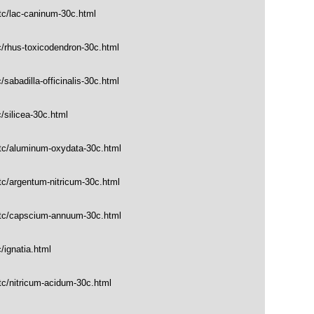
tc/lac-caninum-30c.html
c/rhus-toxicodendron-30c.html
sabadilla-officinalis-30c.html
/silicea-30c.html
_tc/aluminum-oxydata-30c.html
tc/argentum-nitricum-30c.html
_tc/capscium-annuum-30c.html
/ignatia.html
tc/nitricum-acidum-30c.html