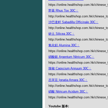
https://online.healthshop.com.hk/chinese_
野葛 Rhus Tox 30C：
http://online.healthshop.com.hk/chinese_t
沙巴達籽 Sabadilla Officinale 30C：
http://online.healthshop.com.hk/chinese_tc/
矽土 Silicea 30C：
http://online.healthshop.com.hk/chinese_tc
氧化鋁 Alumina 30C：
https://online.healthshop.com.hk/chinese
硝酸銀 Argentum Nitricum 30C：
https://online.healthshop.com.hk/chinese_
辣椒 Capscium Annuum 30C：
https://online.healthshop.com.hk/chinese
呂宋豆 Ignatia Amara 30C：
http://online.healthshop.com.hk/chinese_tc
硝酸 Nitricum Acidum 30C：
https://online.healthshop.com.hk/chinese_
Youtube 版本: