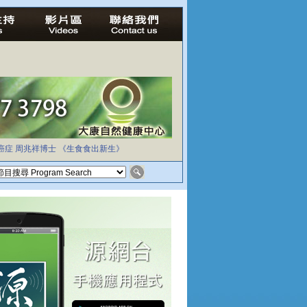
癌症
周兆祥博士
《生食食出新生》