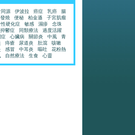
食同源
伊波拉
癌症
乳癌
腸
發燒
便秘
柏金遜
子宮肌瘤
發性硬化症
敏感
濕疹
念珠
抑鬱症
同類療法
過度活躍
閉症
心臟病
關節炎
中風
青
眼
痔瘡
尿道炎
肚瀉
咳嗽
炎
感冒
中耳炎
嘔吐
花粉熱
風
自然療法
生食
心靈