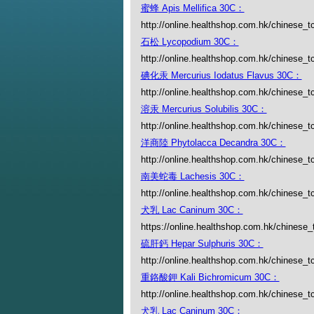
蜜蜂 Apis Mellifica 30C：
http://online.healthshop.com.hk/chinese_tc
石松 Lycopodium 30C：
http://online.healthshop.com.hk/chinese_t
碘化汞 Mercurius Iodatus Flavus 30C：
http://online.healthshop.com.hk/chinese_t
溶汞 Mercurius Solubilis 30C：
http://online.healthshop.com.hk/chinese_tc
洋商陸 Phytolacca Decandra 30C：
http://online.healthshop.com.hk/chinese_t
南美蛇毒 Lachesis 30C：
http://online.healthshop.com.hk/chinese_t
犬乳 Lac Caninum 30C：
https://online.healthshop.com.hk/chinese_
硫肝鈣 Hepar Sulphuris 30C：
http://online.healthshop.com.hk/chinese_t
重鉻酸鉀 Kali Bichromicum 30C：
http://online.healthshop.com.hk/chinese_t
犬乳 Lac Caninum 30C：