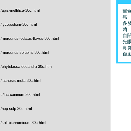
/apis-mellifica-30c.html
醫
癌
多
c/lycopodium-30c.html
菌
自
c/mercurius-iodatus-flavus-30c.html
光
鼻
/mercurius-solubilis-30c.html
傷
c/phytolacca-decandra-30c.html
c/lachesis-muta-30c.html
tc/lac-caninum-30c.html
c/hep-sulp-30c.html
c/kali-bichromicum-30c.html