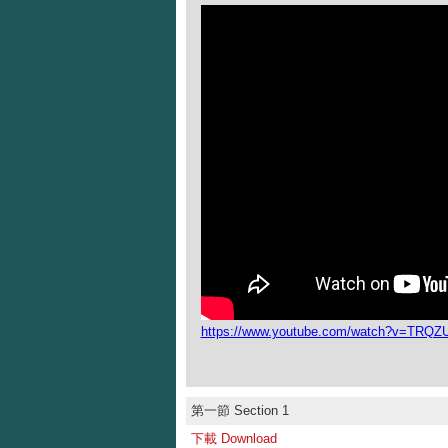
https://www.youtube.com/watch?v=TRQZ
第一節 Section 1
下載 Download