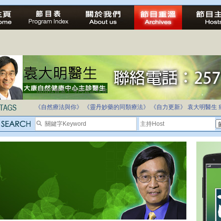
法治社會並不等同公正社會
自家教育合法化-推動多元化教育，全民學卷制
《自然療法與你》
《靈丹妙藥的同類療法》
《自力更新》
袁大明醫生