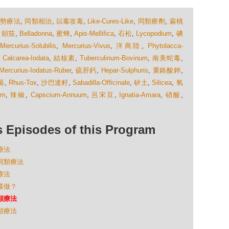
順勢療法
,
同類相治
,
以毒攻毒
,
Like-Cures-Like
,
同類療劑
,
扁桃
,
顛茄
,
Belladonna
,
蜜蜂
,
Apis-Mellifica
,
石松
,
Lycopodium
,
碘
,
Mercurius-Solubilis
,
Mercurius-Vivus
,
洋商陸
,
Phytolacca-
,
Calcarea-Iodata
,
結核素
,
Tuberculinum-Bovinum
,
南美蛇毒
,
Mercurius-Iodatus-Ruber
,
硫肝鈣
,
Hepar-Sulphuris
,
重鉻酸鉀
,
葛
,
Rhus-Tox
,
沙巴達籽
,
Sabadilla-Officinale
,
矽土
,
Silicea
,
氧
um
,
辣椒
,
Capscium-Annuum
,
呂宋豆
,
Ignatia-Amara
,
硝酸
,
isodes of this Program
療法
的同類療法
療法
怎樣做？
同類療法
同類療法