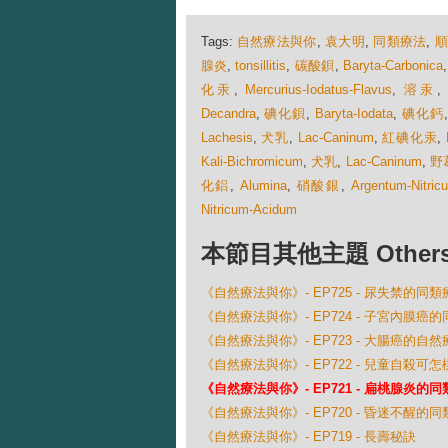
Tags:
自然療法與你
,
袁大明
,
同類療法
,
腺炎
,
tonsillitis
,
碳酸鋇
,
Baryta-Carbonica
化汞
,
Mercurius-Iodatus-Flavus
,
溶汞
Decandra
,
碘化鋇
,
Baryta-Iodata
,
碘化鈣
Lachesis
,
犬乳
,
Lac-Caninum
,
紅碘化汞
,
Kali-Bichromicum
,
犬乳
,
Lac-Caninum
,
野
化鋁
,
Alumina
,
硝酸銀
,
Argentum-Nitric
Nitricum-Acidum
本節目其他主題 Others Ep
《自然療法與你》- EP725 - 尿失禁的同類
《自然療法與你》- EP724 - 子宮內膜癌
《自然療法與你》- EP723 - 大腸癌的自然
《自然療法與你》- EP722 - 兒童自殺可
《自然療法與你》- EP721 - 扁桃腺炎的
《自然療法與你》- EP720 - 昏迷不醒的
《自然療法與你》- EP719 - 長壽秘訣