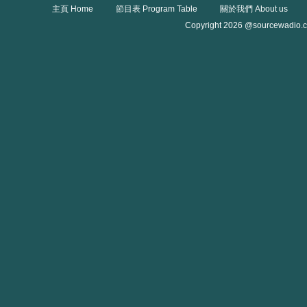
主頁 Home
節目表 Program Table
關於我們 About us
Copyright 2026 @sourcewadio.