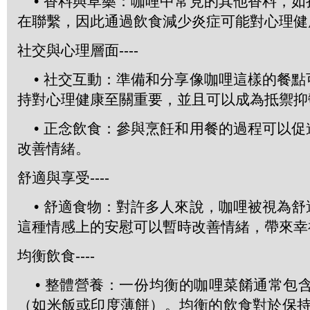
• 香料與草藥：咖哩中常見的其他香料，如
在聯繫，因此通過飲食減少炎症可能對心理健
社交與心理層面----
• 社交互動：準備和分享像咖哩這樣的餐點
持對心理健康至關重要，並且可以成為抵禦抑
• 正念飲食：參與烹飪和用餐的過程可以促
改善情緒。
舒適與享受----
• 舒適食物：對許多人來說，咖哩被視為舒
這種情感上的安慰可以暫時改善情緒，帶來幸
均衡飲食----
• 整體營養：一份均衡的咖哩菜餚通常包
（如米飯或印度薄餅）。均衡的飲食對於保持穩