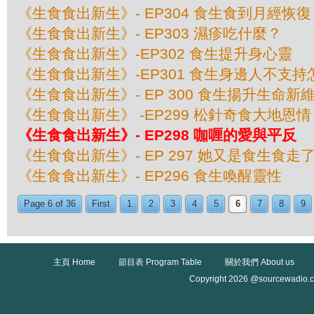
《生食食出新生》- EP304 食生食到月經恢復
《生食食出新生》- EP303 濕疹吃什麼？
《生食食出新生》-EP302 食生提升身心靈
《生食食出新生》-EP301 食生身邊人不支
《生食食出新生》- EP 300 食生揚升生命新
《生食食出新生》 -EP299 松針奇食大地恩情
《生食食出新生》- EP298 咖喱的愛與平反
《生食食出新生》- EP 297 她又是食生食走
《生食食出新生》- EP296 食生喚醒靈性
Page 6 of 36
First
1
2
3
4
5
6
7
8
9
主頁 Home
節目表 Program Table
關於我們 About us
Copyright 2026 @sourcewadio.