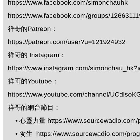
https://www.facebook.com/simonchauhk
https://www.facebook.com/groups/1266311
祥哥的Patreon：
https://patreon.com/user?u=121924932
祥哥的 Instagram：
https://www.instagram.com/simonchau_hk
祥哥的Youtube：
https://www.youtube.com/channel/UCdls
祥哥的網台節目：
• 心靈力量 https://www.sourcewadio.com/p
• 食生 https://www.sourcewadio.com/prog