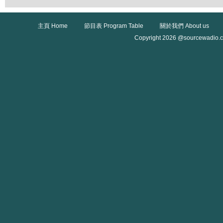
主頁 Home
節目表 Program Table
關於我們 About us
Copyright 2026 @sourcewadio.