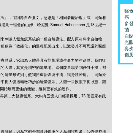
醫
癌
「順勢療法」，這詞源自希臘文，意思是「相同者能治癒」或「同類相
多
理念的山姆．哈尼曼 Samuel Hahnemann 是18世紀一
菌
自
劑來刺激人體免疫系統的一種自然療法。配方原材料來自植物、
光
一種稱為「效能化」的過程配製出來，以激發其不可思議的醫療
鼻
傷
醫療體系，它認為人體是具有能量場或生命力的生命體。我們從
式的人體，其實是稠密的能量場。這個能量場受到任何干擾，都
能的能量形式則可使我們重新恢復平衡，讓身體痊癒。「同類療
新平衡人體這精緻巧妙的能量體系。人體一旦恢復平衡狀態，體
開始展現更佳的機能，維持更有效的運作。
界第二大醫療體系。大約有五億人口經常採用，75 個國家有政
做過試驗，因為它們全都是以健康的人為測試對象，我們也都清