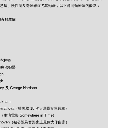
急病、慢性病及奇難雜症尤其顯著，以下是同類療法的優點︰
和奇難雜症
及克林頓
類療法御醫
hi
gh
 及 George Harrison
ckham
avratilova（曾奪取 18 次大滿貫女單冠軍）
（主演電影 Somewhere in Time）
 Beethoven（被公認為音樂史上最偉大作曲家）