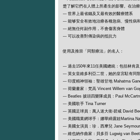
楚了解它們在人體上所產生的影響。在治療
--- 世界上最省錢及又最有效的醫療體系
--- 能够安全有效地治療各種急病、慢性病
--- 絕無任何副作用，不會傷害身體
--- 可以改善對傳染病的抵抗力
使用及推崇「同類療法」的名人：
--- 過去150年來11任美國總統：包括林肯
--- 英女皇維多利亞二世，她的皇宮駐有同
--- 印度精神領袖：聖雄甘地 Mahatma Gand
--- 荷蘭畫家：梵高 Vincent Willem van Go
--- Beatles 披頭四樂隊成員：Paul McCartney
--- 美國歌手 Tina Turner
--- 英國足球員：萬人迷大衛‧碧咸 David Be
--- 美國職業網球手：娜華締露娃Martina N
--- 美國女演員：珍．西摩兒 Jane Seymour
--- 維也納作曲家：貝多芬 Lugwig van