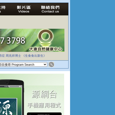
癌症
周兆祥博士
《生食食出新生》