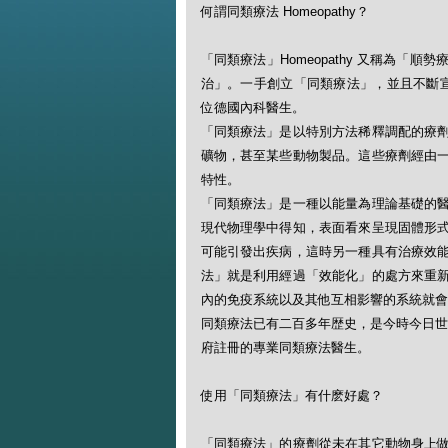
何謂同類療法 Homeopathy？
「同類療法」Homeopathy 又稱為
治」。一手創立「同類療法」，並且不斷宣揚此一
位德國內科醫生。
「同類療法」是以特別方法稀釋調配的療
礦物，甚至某些動物製品。這些療劑經由
特性。
「同類療法」是一種以能量為理論基礎的
現代物理學中得知，表面看來呈現固體形
可能引發出疾病，這時另一種具有治療效
法」就是利用經過「效能化」的處方來重
內的免疫系統以及其他互相影響的系統就會
同類療法已有二百多年歴史，是今時今日世
府註冊的專業同類療法醫生。
使用「同類療法」有什麽好處？
「同類療法」的療劑從未在其它動物身上