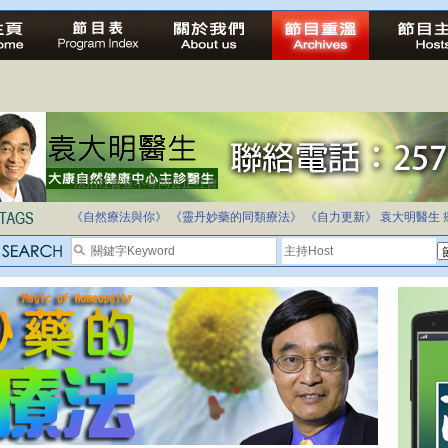
法治社會並不等同公正社會
自家教育合法化-推動多元化教育，全民學卷制
《自然療法與你》
《靈丹妙藥的同類療法》
《自力更新》
袁大明醫生