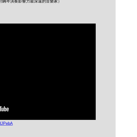
opin（對鋼琴演奏影響力最深遠的音樂家）
-3JPebA