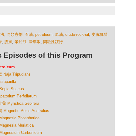
療法
,
同類療劑
,
石油
,
petroleum
,
原油
,
crude-rock-oil
,
皮膚粗糙
,
瘡
,
股癣
,
暈船浪
,
暈車浪
,
間歇性跛行
isodes of this Program
roleum
a Tripudians
parilla
ia Succus
rium Perfoliatum
ristica Sebifera
etic Polus Australias
esia Phosphorica
esia Muriatica
nesium Carbonicum