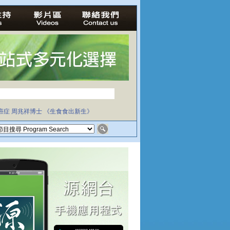
癌症
周兆祥博士
《生食食出新生》