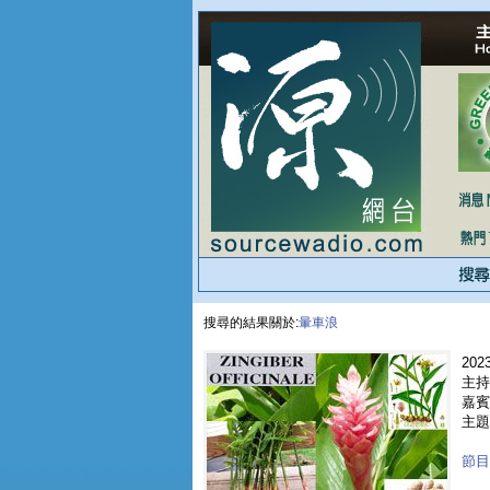
搜尋的結果關於:
暈車浪
2023
主持
嘉賓 
主題 
節目重