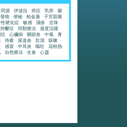
食同源
伊波拉
癌症
乳癌
腸
發燒
便秘
柏金遜
子宮肌瘤
發性硬化症
敏感
濕疹
念珠
抑鬱症
同類療法
過度活躍
閉症
心臟病
關節炎
中風
青
眼
痔瘡
尿道炎
肚瀉
咳嗽
炎
感冒
中耳炎
嘔吐
花粉熱
風
自然療法
生食
心靈