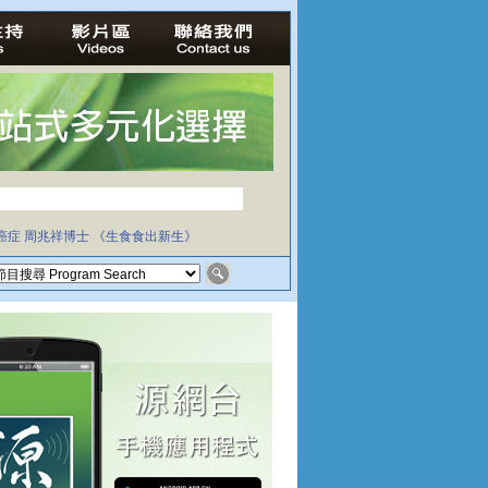
癌症
周兆祥博士
《生食食出新生》