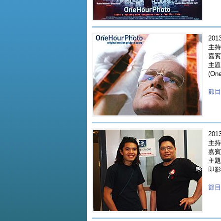
2013
主持
嘉賓 
主題
(On
節目重
2013
主持人
嘉賓 
主題 
即影
節目重