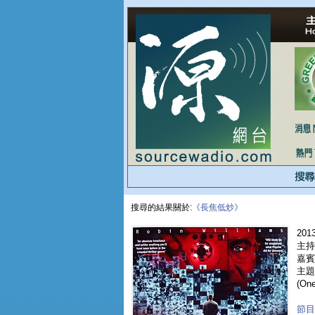
搜尋的結果關於:
《長焦低炒》
2013
主持
嘉賓 
主題
(On
節目重