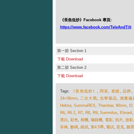
《長焦低炒》Facebook 專頁:
https://www.facebook.com/TeleAndTilt
第一節 Section 1
下載 Download
第二節 Section 2
下載 Download
Tags:
《長焦低炒》
,
阿巫
,
老鏡
,
品牌
24×36mm
,
二次大戰
,
光學製品
,
測量儀
Hektor
,
SummaREX
,
Thambar
,
90mm
,
f2
R6
,
R6.2
,
R7
,
R8
,
R9
,
Summilux
,
Elmarit
黑白
,
彩色
,
相機
,
攝錄機
,
電影
,
拍片
,
放影
菲林
,
數碼
,
鏡頭
,
第4.5季
,
嘗試
,
意見
,
聽