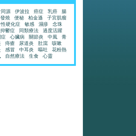
食同源
伊波拉
癌症
乳癌
腸
發燒
便秘
柏金遜
子宮肌瘤
發性硬化症
敏感
濕疹
念珠
抑鬱症
同類療法
過度活躍
閉症
心臟病
關節炎
中風
青
眼
痔瘡
尿道炎
肚瀉
咳嗽
炎
感冒
中耳炎
嘔吐
花粉熱
風
自然療法
生食
心靈