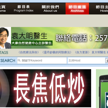
法治社會並不等同公正社會
自家教育合法化-推動多元化教育，全民學卷制
《自然療法與你》
《靈丹妙藥的同類療法》
《自力更新》
袁大明醫生