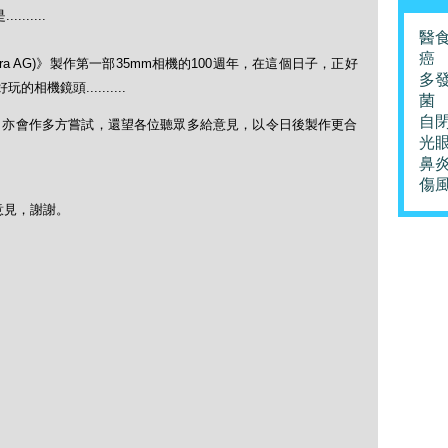
......
醫
癌
mera AG)》製作第一部35mm相機的100週年，在這個日子，正好
多
的相機鏡頭..........
菌
自
變，亦會作多方嘗試，還望各位聽眾多給意見，以令日後製作更合
光
鼻
傷
意見，謝謝。