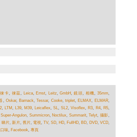
,
徠卡
,
徠茲
,
Leica
,
Ernst
,
Leitz
,
GmbH
,
鏡頭
,
相機
,
35mm
,
器
,
Oskar
,
Barnack
,
Tessar
,
Cooke
,
triplet
,
ELMAX
,
ELMAR
,
.2
,
LTM
,
L39
,
M39
,
Leicaflex
,
SL
,
SL2
,
Visoflex
,
R3
,
R4
,
R5
,
,
Super-Angulon
,
Summicron
,
Noctilux
,
Summarit
,
Telyt
,
攝影
,
,
睇片
,
新片
,
舊片
,
電視
,
TV
,
SD
,
HD
,
FullHD
,
BD
,
DVD
,
VCD
,
眾口味
,
Facebook
,
專頁