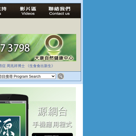
癌症
周兆祥博士
《生食食出新生》