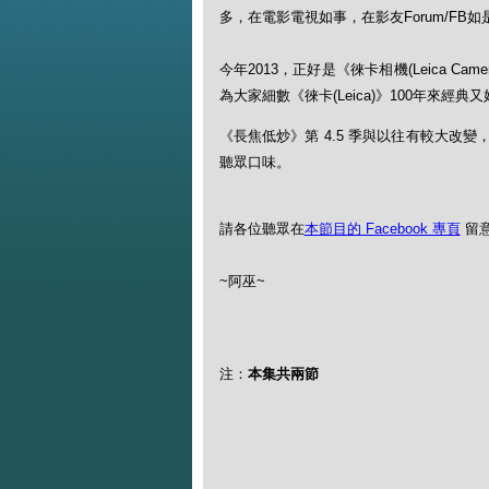
多，在電影電視如事，在影友Forum/FB如是....
今年2013，正好是《徠卡相機(Leica Ca
為大家細數《徠卡(Leica)》100年來經典又好玩
《長焦低炒》第 4.5 季與以往有較大改
聽眾口味。
請各位聽眾在
本節目的 Facebook 專頁
留
~阿巫~
注：
本集共兩節