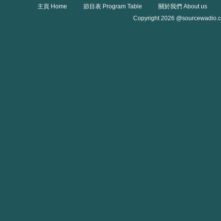
主頁 Home
節目表 Program Table
關於我們 About us
Copyright 2026 @sourcewadio.