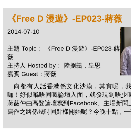
《Free D 漫遊》-EP023-蔣薇
2014-07-10
主題 Topic： 《Free D 漫遊》-EP023-蔣
薇
主持人 Hosted by： 陸捌義，皇恩
嘉賓 Guest：蔣薇
一向都有人話香港係文化沙漠，其實呢，
咖！好似喺唔同嘅論壇入面，就發現到唔少
蔣薇仲由高登論壇寫到Facebook、主場新
寫作之路係幾時同點樣開始呢？今晚十點，一齊F