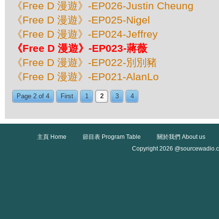
《Free D 漫遊》-EP026-Justin Cheung
《Free D 漫遊》-EP025-Nigel
《Free D 漫遊》-EP024-Jeffrey
《Free D 漫遊》-EP023-蔣薇
《Free D 漫遊》-EP022-別別豬
《Free D 漫遊》-EP021-AlanLo
Page 2 of 4
First
1
2
3
4
主頁 Home
節目表 Program Table
關於我們 About us
Copyright 2026 @sourcewadio.