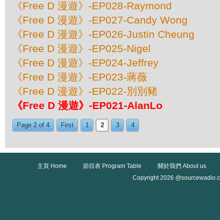
《Free D 漫遊》-EP028-Raymond
《Free D 漫遊》-EP027-Candy Wong
《Free D 漫遊》-EP026-Justin Cheung
《Free D 漫遊》-EP025-Nigel
《Free D 漫遊》-EP024-Jeffrey
《Free D 漫遊》-EP023-蔣薇
《Free D 漫遊》-EP022-別別豬
《Free D 漫遊》-EP021-AlanLo
Page 2 of 4
First
1
2
3
4
主頁 Home
節目表 Program Table
關於我們 About us
Copyright 2026 @sourcewadio.