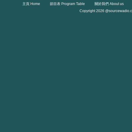
主頁 Home
節目表 Program Table
關於我們 About us
Copyright 2026 @sourcewadio.