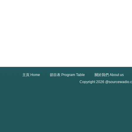
主頁 Home
節目表 Program Table
關於我們 About us
Copyright 2026 @sourcewadio.