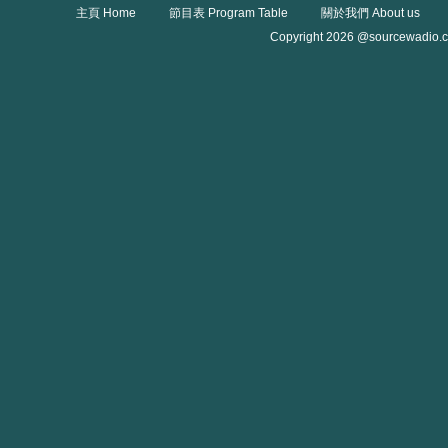
主頁 Home
節目表 Program Table
關於我們 About us
Copyright 2026 @sourcewadio.