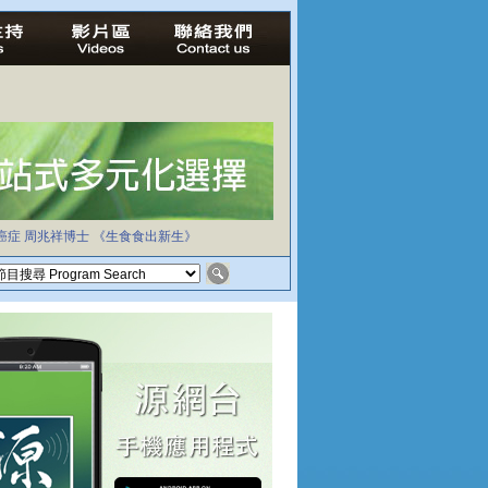
癌症
周兆祥博士
《生食食出新生》