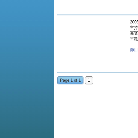
2006
主持
嘉賓
主題
節目重
Page 1 of 1
1