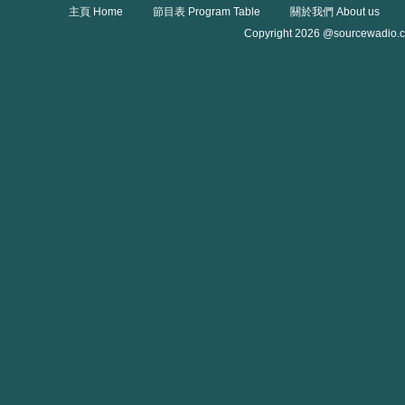
主頁 Home
節目表 Program Table
關於我們 About us
Copyright 2026 @sourcewadio.