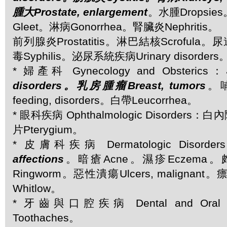
腫大Prostate, enlargement
。水腫Dropsi
Gleet。淋病Gonorrhea。腎臟炎Nephritis。
前列腺炎Prostatitis。淋巴結核Scrofula。尿
毒Syphilis。泌尿系統疾病Urinary disorders
* 婦產科 Gynecology and Obsterics：
disorders。乳房腫瘤Breast, tumors
。哺
feeding, disorders。白帶Leucorrhea。
* 眼科疾病 Ophthalmologic Disorders：
片Pterygium。
* 皮膚科疾病 Dermatologic Disorder
affections
。暗瘡Acne。濕疹Eczema。
Ringworm。惡性潰瘍Ulcers, malign
Whitlow。
* 牙齒與口腔疾病 Dental and Oral 
Toothaches。