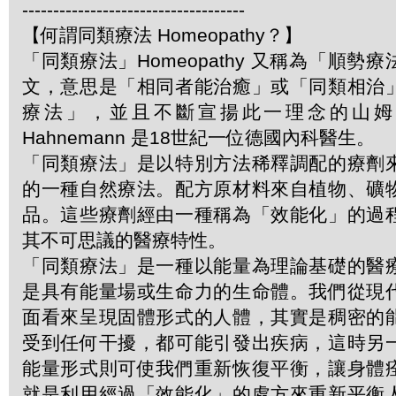
------------------------------------
【何謂同類療法 Homeopathy？】
「同類療法」Homeopathy 又稱為「順勢
文，意思是「相同者能治癒」或「同類相治
療法」，並且不斷宣揚此一理念的山姆．哈
Hahnemann 是18世紀一位德國內科醫生。
「同類療法」是以特別方法稀釋調配的療劑
的一種自然療法。配方原材料來自植物、礦
品。這些療劑經由一種稱為「效能化」的過
其不可思議的醫療特性。
「同類療法」是一種以能量為理論基礎的醫
是具有能量場或生命力的生命體。我們從現
面看來呈現固體形式的人體，其實是稠密的
受到任何干擾，都可能引發出疾病，這時另
能量形式則可使我們重新恢復平衡，讓身體
就是利用經過「效能化」的處方來重新平衡