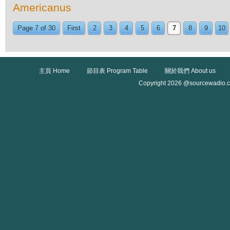
Americanus
Page 7 of 30
First
2
3
4
5
6
7
8
9
10
主頁 Home
節目表 Program Table
關於我們 About us
Copyright 2026 @sourcewadio.