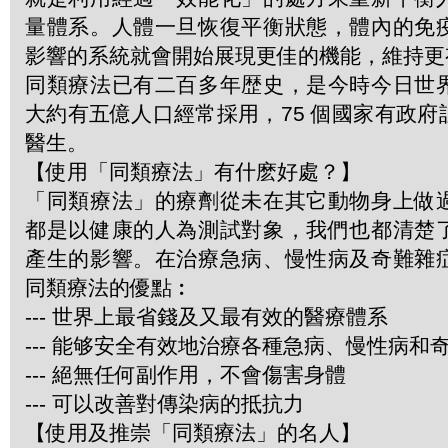
量體系。人體一旦恢復平衡狀態，體內的免
影響的系統就會開始展現更佳的機能，維持更
同類療法已有二百多年歴史，是今時今日世
大約有五億人口經常採用，75 個國家有政
醫生。
【使用「同類療法」有什麽好處？】
「同類療法」的療劑從未在其它動物身上做
都是以健康的人為測試對象，我們也都清楚
產生的影響。在治療急病、慢性病及奇難雜
同類療法的優點︰
--- 世界上最省錢及又最有效的醫療體系
--- 能够安全有效地治療各種急病、慢性病和
--- 絕無任何副作用，不會傷害身體
--- 可以改善對傳染病的抵抗力
【使用及推崇「同類療法」的名人】