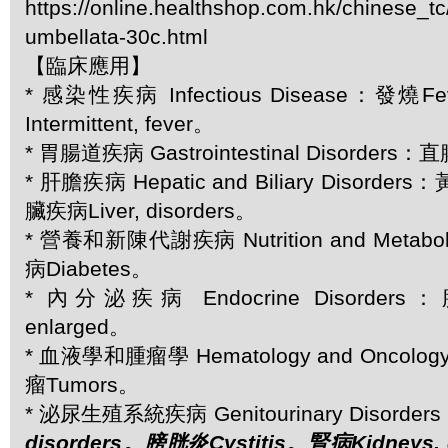
https://online.healthshop.com.hk/chinese_tc
umbellata-30c.html
【臨床應用】
* 感染性疾病 Infectious Disease：發
Intermittent, fever。
* 胃腸道疾病 Gastrointestinal Disorders：直
* 肝膽疾病 Hepatic and Biliary Disorde
臟疾病Liver, disorders。
* 營養和新陳代謝疾病 Nutrition and Metabol
病Diabetes。
* 內分泌疾病 Endocrine Disorders
enlarged。
* 血液學和腫瘤學 Hematology and Oncolog
瘤Tumors。
* 泌尿生殖系統疾病 Genitourinary Disorder
disorders。膀胱炎Cystitis。腎病Kidneys,