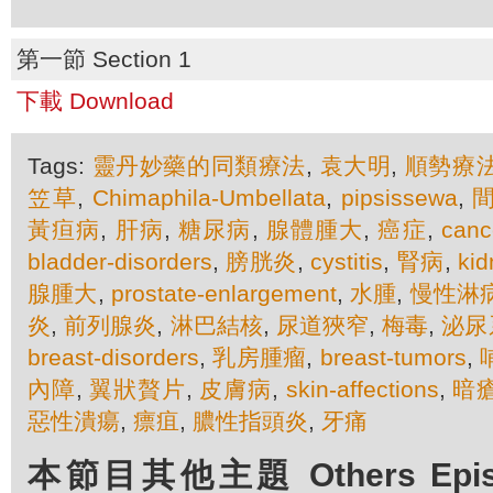
第一節 Section 1
下載 Download
Tags:
靈丹妙藥的同類療法
,
袁大明
,
順勢療
笠草
,
Chimaphila-Umbellata
,
pipsissewa
,
黃疸病
,
肝病
,
糖尿病
,
腺體腫大
,
癌症
,
canc
bladder-disorders
,
膀胱炎
,
cystitis
,
腎病
,
kid
腺腫大
,
prostate-enlargement
,
水腫
,
慢性淋
炎
,
前列腺炎
,
淋巴結核
,
尿道狹窄
,
梅毒
,
泌尿
breast-disorders
,
乳房腫瘤
,
breast-tumors
,
內障
,
翼狀贅片
,
皮膚病
,
skin-affections
,
暗
惡性潰瘍
,
瘭疽
,
膿性指頭炎
,
牙痛
本節目其他主題 Others Episod