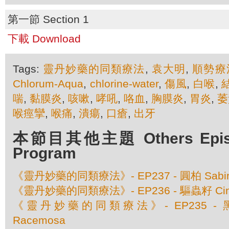
第一節 Section 1
下載 Download
Tags:
靈丹妙藥的同類療法
,
袁大明
,
順勢療
Chlorum-Aqua
,
chlorine-water
,
傷風
,
白喉
,
喘
,
黏膜炎
,
咳嗽
,
哮吼
,
咯血
,
胸膜炎
,
胃炎
,
萎
喉痙攣
,
喉痛
,
潰瘍
,
口瘡
,
出牙
本節目其他主題 Others Episod
Program
《靈丹妙藥的同類療法》- EP237 - 圓柏 Sabina O
《靈丹妙藥的同類療法》- EP236 - 驅蟲籽 Cina 
《靈丹妙藥的同類療法》- EP235 - 黑升麻
Racemosa