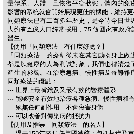
量體系。人體一旦恢復平衡狀態，體內的免
影響的系統就會開始展現更佳的機能，維持更
同類療法已有二百多年歴史，是今時今日世
大約有五億人口經常採用，75 個國家有政
醫生。
【使用「同類療法」有什麽好處？】
「同類療法」的療劑從未在其它動物身上做
都是以健康的人為測試對象，我們也都清楚
產生的影響。在治療急病、慢性病及奇難雜
同類療法的優點︰
--- 世界上最省錢及又最有效的醫療體系
--- 能够安全有效地治療各種急病、慢性病和
--- 絕無任何副作用，不會傷害身體
--- 可以改善對傳染病的抵抗力
【使用及推崇「同類療法」的名人】
--- 過去150年來11任美國總統：包括林肯及