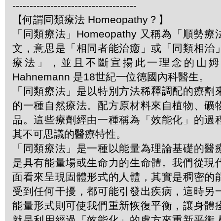
------------------------------------
【何謂同類療法 Homeopathy？】
「同類療法」Homeopathy 又稱為「順勢
文，意思是「相同者能治癒」或「同類相治
療法」，並且不斷宣揚此一理念的山姆．哈
Hahnemann 是18世紀一位德國內科醫生。
「同類療法」是以特別方法稀釋調配的療劑
的一種自然療法。配方原材料來自植物、礦
品。這些療劑經由一種稱為「效能化」的過
其不可思議的醫療特性。
「同類療法」是一種以能量為理論基礎的醫
是具有能量場或生命力的生命體。我們從現
面看來呈現固體形式的人體，其實是稠密的
受到任何干擾，都可能引發出疾病，這時另
能量形式則可使我們重新恢復平衡，讓身體
就是利用經過「效能化」的處方來重新平衡