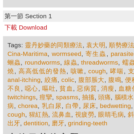
第一節 Section 1
下載 Download
Tags:
靈丹妙藥的同類療法
,
袁大明
,
順勢療
Cina-Maritima
,
wormseed
,
寄生蟲
,
parasite
蛔蟲
,
roundworms
,
線蟲
,
threadworms
,
蠕
燒
,
高高低低的發熱
,
咳嗽
,
cough
,
哮喘
,
anal-itching
,
絞痛
,
colic
,
腹部脹大
,
腹鳴
,
便
不良
,
噁心
,
嘔吐
,
貧血
,
惡病質
,
消瘦
,
血糖
twitchings
,
痙攣
,
spasms
,
抽搐
,
頭痛
,
腦積水
病
,
chorea
,
乳白尿
,
白帶
,
尿床
,
bedwetting
cough
,
猩紅熱
,
流鼻血
,
視疲勞
,
眼睛毛病
,
出牙
,
dentition
,
磨牙
,
grinding-teeth