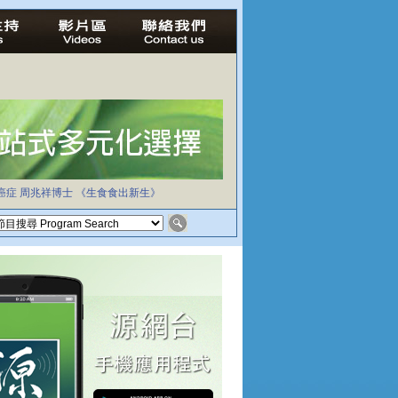
癌症
周兆祥博士
《生食食出新生》