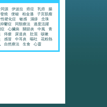
食同源
伊波拉
癌症
乳癌
腸
發燒
便秘
柏金遜
子宮肌瘤
發性硬化症
敏感
濕疹
念珠
抑鬱症
同類療法
過度活躍
閉症
心臟病
關節炎
中風
青
眼
痔瘡
尿道炎
肚瀉
咳嗽
炎
感冒
中耳炎
嘔吐
花粉熱
風
自然療法
生食
心靈