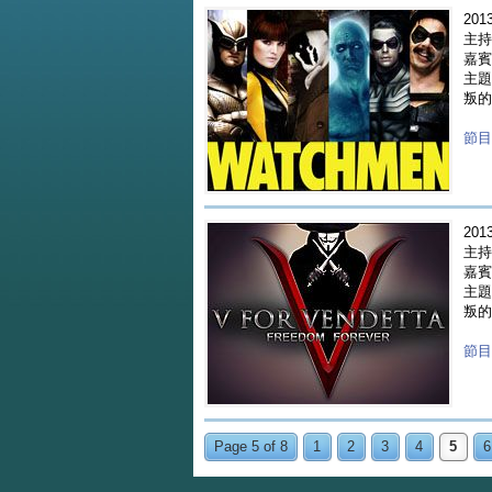
2013
主持人
嘉賓 
主題
叛的魯
節目重
2013
主持人
嘉賓 
主題 
叛的魯
節目重
Page 5 of 8
1
2
3
4
5
6