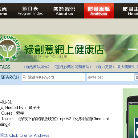
法治社會並不等同公正社會
自家教育合法化-推動多元化教育，全民學卷制
《自然療法與你》
《靈丹妙藥的同類療法》
《自力更新》
袁大明醫生
-01-31
 Hosted by： 蠍子王
 Guest：紫秤
 Topic： 《深夜下的寂靜放映室》ep052《化學婚禮(Chemical
ding)》
溫 Click to enter Archives