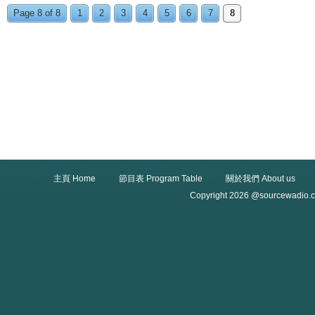
Page 8 of 8
1
2
3
4
5
6
7
8
主頁 Home
節目表 Program Table
關於我們 About us
Copyright 2026 @sourcewadio.