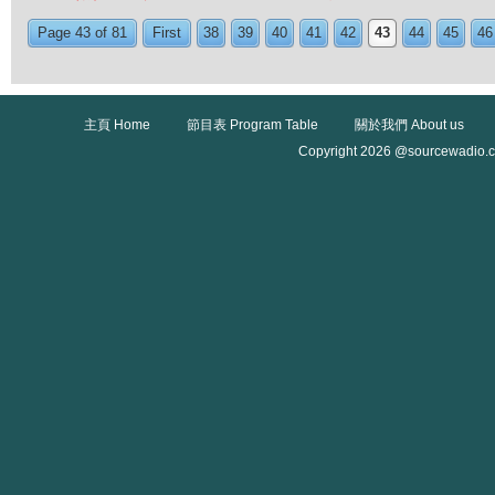
Page 43 of 81
First
38
39
40
41
42
43
44
45
46
主頁 Home
節目表 Program Table
關於我們 About us
Copyright 2026 @sourcewadio.