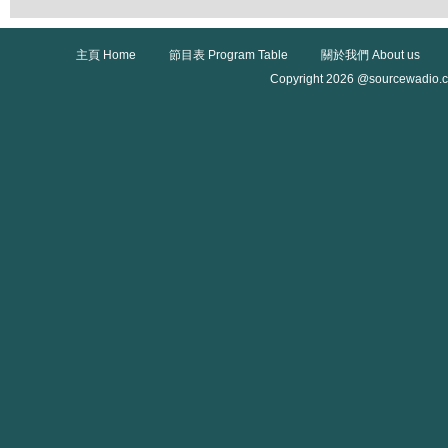
主頁 Home
節目表 Program Table
關於我們 About us
Copyright 2026 @sourcewadio.