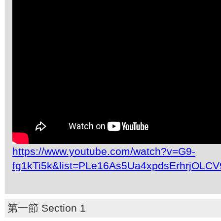
https://www.youtube.com/watch?v=G9-
fg1kTi5k&list=PLe16As5Ua4xpdsErhrjOLC
第一節 Section 1