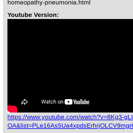
homeopathy-pneumonia.html
Youtube Version:
https://www.youtube.com/watch?v=8Kg3-gL
OA&list=PLe16As5Ua4xpdsErhrjOLCV9mgr