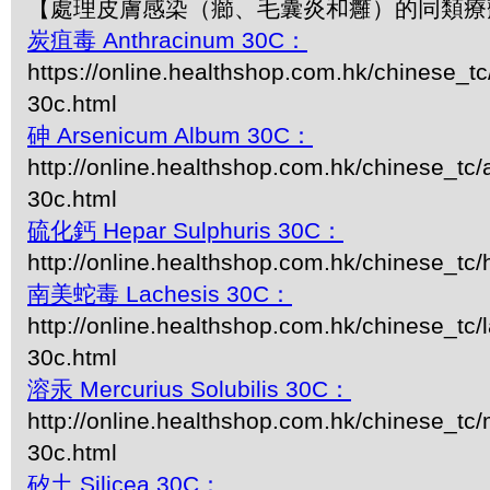
【處理皮膚感染（癤、毛囊炎和癰）的同類療
炭疽毒 Anthracinum 30C：
https://online.healthshop.com.hk/chinese_t
30c.html
砷 Arsenicum Album 30C：
http://online.healthshop.com.hk/chinese_tc
30c.html
硫化鈣 Hepar Sulphuris 30C：
http://online.healthshop.com.hk/chinese_tc/
南美蛇毒 Lachesis 30C：
http://online.healthshop.com.hk/chinese_tc/
30c.html
溶汞 Mercurius Solubilis 30C：
http://online.healthshop.com.hk/chinese_tc/m
30c.html
矽土 Silicea 30C：