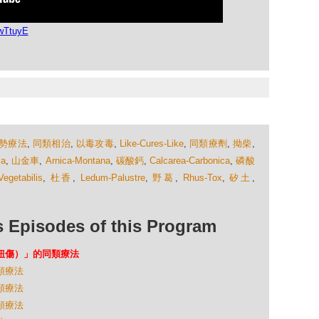
wTtuyE
勢療法
,
同類相治
,
以毒攻毒
,
Like-Cures-Like
,
同類療劑
,
拗柴
,
ca
,
山金車
,
Arnica-Montana
,
碳酸鈣
,
Calcarea-Carbonica
,
磷酸
Vegetabilis
,
杜香
,
Ledum-Palustre
,
野葛
,
Rhus-Tox
,
矽土
,
isodes of this Program
足踝扭傷）」的同類療法
同類療法
同類療法
同類療法