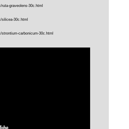
c/ruta-graveolens-30c.html
/silicea-30c.html
c/strontium-carbonicum-30c.html