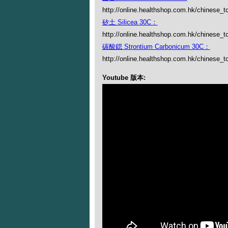
http://online.healthshop.com.hk/chinese_t
矽土 Silicea 30C：
http://online.healthshop.com.hk/chinese_tc
碳酸鍶 Strontium Carbonicum 30C：
http://online.healthshop.com.hk/chinese_t
Youtube 版本: