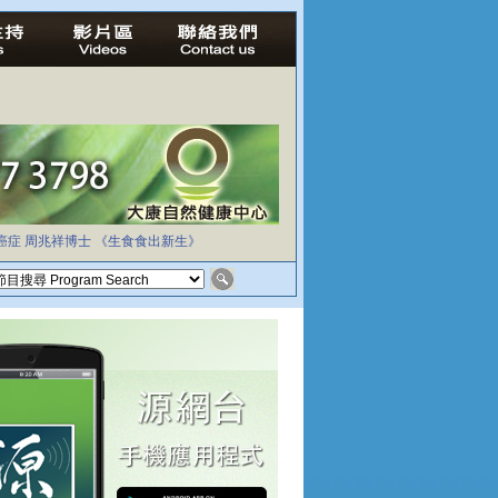
癌症
周兆祥博士
《生食食出新生》