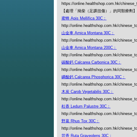
https://online.healthshop.com.hk/chinese_
【處理「拗柴（足踝扭傷）」的同類療劑】
蜜蜂 Apis Mellifica 30C：
http://online.healthshop.com.hk/chinese_tc
山金車 Arnica Montana 30C：
http://online.healthshop.com.hk/chinese_t
山金車 Arnica Montana 200C：
http://online.healthshop.com.hk/chinese_t
碳酸鈣 Calcarea Carbonica 30C：
http://online.healthshop.com.hk/chinese_t
磷酸鈣 Calcarea Phosphorica 30C：
http://online.healthshop.com.hk/chinese_t
木炭 Carob Vegetabilis 30C：
http://online.healthshop.com.hk/chinese_tc
杜香 Ledum Palustre 30C：
http://online.healthshop.com.hk/chinese_t
野葛 Rhus Tox 30C：
http://online.healthshop.com.hk/chinese_t
芸香 Ruta Graveolens 30C：