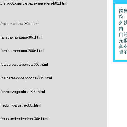
tc/sh-b01-basic-space-healer-sh-b01.html
醫
癌
多
/apis-mellifica-30c.html
菌
自
c/arnica-montana-30c.html
光
鼻
c/arnica-montana-200c.html
傷
c/calcarea-carbonica-30c.html
c/calcarea-phosphorica-30c.html
/carbo-vegetabilis-30c.html
c/ledum-palustre-30c.html
c/rhus-toxicodendron-30c.html