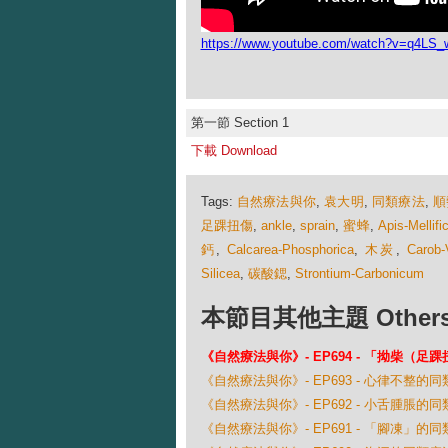
https://www.youtube.com/watch?v=q4LS_
第一節 Section 1
下載 Download
Tags:
自然療法與你
,
袁大明
,
同類療法
,
順
足踝扭傷
,
ankle
,
sprain
,
蜜蜂
,
Apis-Mellifi
鈣
,
Calcarea-Phosphorica
,
木炭
,
Carob-
Silicea
,
碳酸鍶
,
Strontium-Carbonicum
本節目其他主題 Others Ep
《自然療法與你》- EP694 - 「拗柴（
《自然療法與你》- EP693 - 心律不整的
《自然療法與你》- EP692 - 小舌腫脹的
《自然療法與你》- EP691 - 「腳凍」的