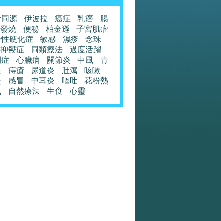
食同源
伊波拉
癌症
乳癌
腸
發燒
便秘
柏金遜
子宮肌瘤
發性硬化症
敏感
濕疹
念珠
抑鬱症
同類療法
過度活躍
閉症
心臟病
關節炎
中風
青
眼
痔瘡
尿道炎
肚瀉
咳嗽
炎
感冒
中耳炎
嘔吐
花粉熱
風
自然療法
生食
心靈