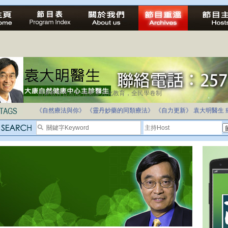
自家教育合法化-推動多元化教育，全民學卷制
《自然療法與你》
《靈丹妙藥的同類療法》
《自力更新》
袁大明醫生