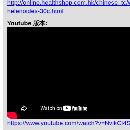
http://online.healthshop.com.hk/chinese_tc/
helenoides-30c.html
Youtube 版本:
https://www.youtube.com/watch?v=NvikCI4