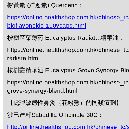
檞黃素 (洋蔥素) Quercetin：
https://online.healthshop.com.hk/chinese_tc
bioflavonoids-100vcaps.html
桉樹窄葉薄荷 Eucalyptus Radiata 精華油：
https://online.healthshop.com.hk/chinese_t
radiata.html
桉樹叢精華油 Eucalyptus Grove Synergy Bl
https://online.healthshop.com.hk/chinese_t
grove-synergy-blend.html
【處理敏感性鼻炎（花粉熱）的同類療劑】
沙巴達籽Sabadilla Officinale 30C：
http://online.healthshop.com.hk/chinese_tc/s