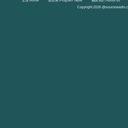
主頁 Home
節目表 Program Table
關於我們 About us
Copyright 2026 @sourcewadio.