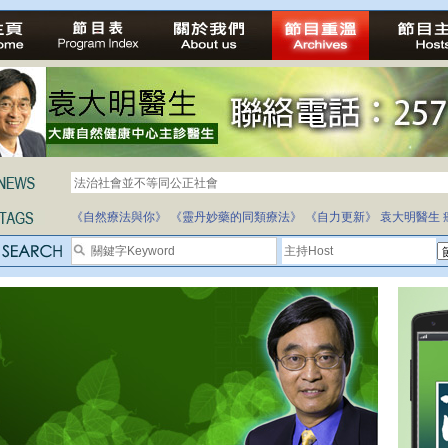
法治社會並不等同公正社會
自家教育合法化-推動多元化教育，全民學卷制
《自然療法與你》
《靈丹妙藥的同類療法》
《自力更新》
袁大明醫生