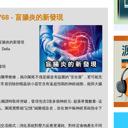
68 - 盲腸炎的新發現
- 盲腸炎的新發現
ella
發現
醫學教條，揭示闌尾不僅是腸道有益菌的"安全屋"，更可能充
生常規切除的蠕蟲狀小器官含有遠超預期的神經細胞，能與大腦
譜時取得突破，發現包含2億多個神經元- 超過脊髓數量- 這
。闌尾實際能"記憶"細菌感染史，並在無中樞神經系統指令下
腦交流模式：消化系統對壓力反應更遲鈍、對特定食物產生不同