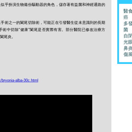
尾似乎扮演生物備份驅動器的角色，儲存著有益菌和神經通路的
醫
癌
見手術之一的闌尾切除術，可能正在引發醫生從未意識到的長期
多
菌
手術中切除"健康"闌尾是否實際有害。部分醫院已修改治療方
自
闌尾炎。
光
鼻
傷
/bryonia-alba-30c.html