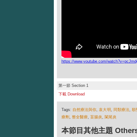
https://www.youtube.com/watch?v=pcJm
第一節 Section 1
下載 Download
Tags:
自然療法與你
,
袁大明
,
同類療法
,
順
療劑
,
整全醫療
,
盲腸炎
,
闌尾炎
本節目其他主題 Others Ep