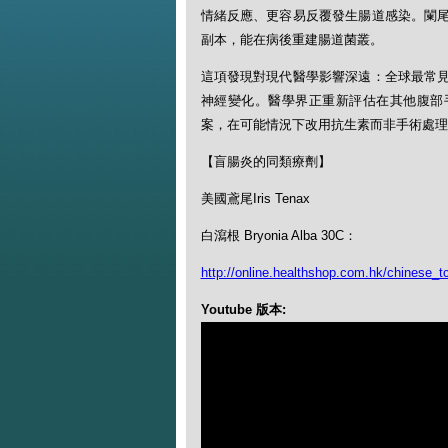
情緒反應、更容易反覆發生腸道感染。闌
副本，能在病後重建腸道菌叢。
這項發現對現代醫學影響深遠：全球最常
神經變化。醫學界正重新評估在其他腹部
案，在可能情況下改用抗生素而非手術處理
【盲腸炎的同類療劑】
美國鳶尾Iris Tenax
白瀉根 Bryonia Alba 30C：
http://online.healthshop.com.hk/chinese_tc
Youtube 版本: