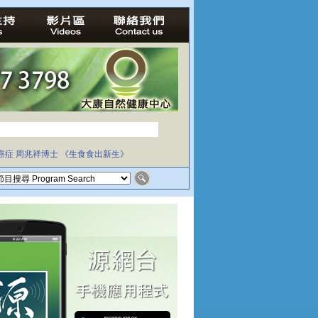
癌症
周兆祥博士
《生食食出新生》