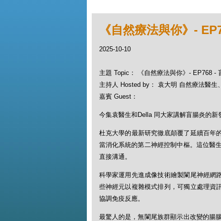
《自然療法與你》- EP7
2025-10-10
主題 Topic： 《自然療法與你》- EP768 
主持人 Hosted by： 袁大明 自然療法醫生、D
嘉賓 Guest：
今集袁醫生和Della 同大家講解盲腸炎的新
杜克大學的最新研究徹底顛覆了延續百年的
當消化系統的第二神經控制中樞。這位醫
直接溝通。
科學家運用先進成像技術繪製闌尾神經網路圖
些神經元以複雜模式排列，可獨立處理資訊
協調免疫反應。
最驚人的是，無闌尾族群顯示出改變的腸