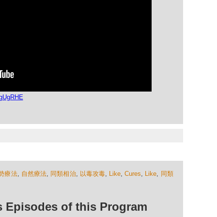
dgUgRHE
勢療法
,
自然療法
,
同類相治
,
以毒攻毒
,
Like
,
Cures
,
Like
,
同類
isodes of this Program