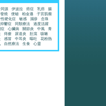
食同源
伊波拉
癌症
乳癌
腸
發燒
便秘
柏金遜
子宮肌瘤
發性硬化症
敏感
濕疹
念珠
抑鬱症
同類療法
過度活躍
閉症
心臟病
關節炎
中風
青
眼
痔瘡
尿道炎
肚瀉
咳嗽
炎
感冒
中耳炎
嘔吐
花粉熱
風
自然療法
生食
心靈