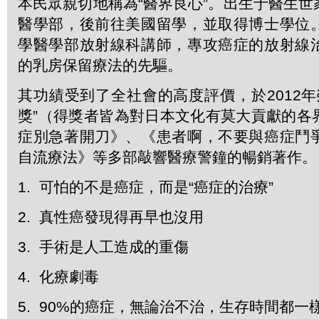
本民眾親切地稱為“醫界良心”。出生于醫生
醫學部，後前往美國留學，並取得博士學位
學醫學部放射線科講師，專攻癌症的放射線
的乳房保留療法的先驅。
其功績受到了全社會的高度評價，於2012年
獎”（得獎者皆為對日本文化有莫大貢獻的各
症別急著開刀》、《患者啊，不要與癌症鬥
自流療法》等多部敲響醫療警鐘的暢銷著作。
1. 可怕的不是癌症，而是“癌症的治療”
2. 真性癌發現得再早也沒用
3. 手術是人工造成的重傷
4. 化療劇毒
5. 90%的癌症，無論治不治，生存時間都一