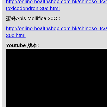
http://online.healthshop.com.hk/chinese_tc/
toxicodendron-30c.html
蜜蜂Apis Mellifica 30C：
http://online.healthshop.com.hk/chinese_tc/a
30c.html
Youtube 版本: