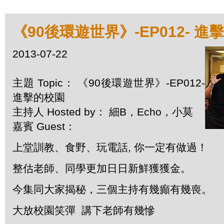
《90後環遊世界》-EP012- 進
2013-07-22
主題 Topic： 《90後環遊世界》-EP012-
進擊的校園
主持人 Hosted by： 細B，Echo，小莫
嘉賓 Guest：
上堂訓教、食野、玩電話, 你一定有做過！
整估老師、同學更加日日新鮮獲獲金。
今集同大家揭秘，三個主持有幾癲有幾喪。
大放校園笑彈 講下老師有幾慘